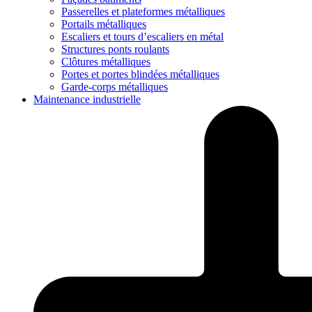
Passerelles et plateformes métalliques
Portails métalliques
Escaliers et tours d’escaliers en métal
Structures ponts roulants
Clôtures métalliques
Portes et portes blindées métalliques
Garde-corps métalliques
Maintenance industrielle