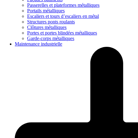
Passerelles et plateformes métalliques
Portails métalliques
Escaliers et tours d’escaliers en métal
Structures ponts roulants
Clôtures métalliques
Portes et portes blindées métalliques
Garde-corps métalliques
Maintenance industrielle