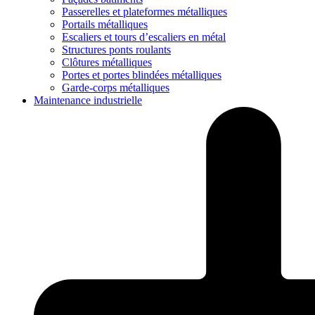
Passerelles et plateformes métalliques
Portails métalliques
Escaliers et tours d’escaliers en métal
Structures ponts roulants
Clôtures métalliques
Portes et portes blindées métalliques
Garde-corps métalliques
Maintenance industrielle