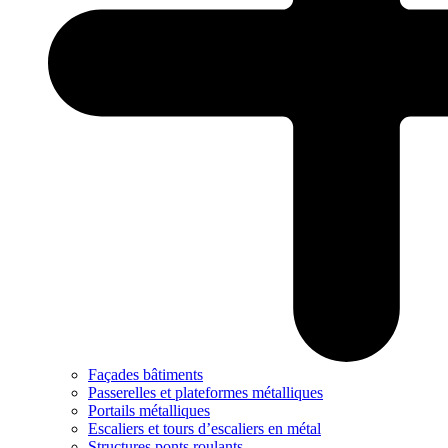
Façades bâtiments
Passerelles et plateformes métalliques
Portails métalliques
Escaliers et tours d’escaliers en métal
Structures ponts roulants