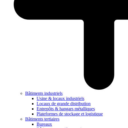
Bâtiments industriels
Usine & locaux industriels
Locaux de grande distribution
Entrepôts & hangars métalliques
Plateformes de stockage et logistique
Bâtiments tertiaires
Bureaux