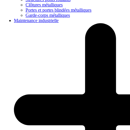
Clôtures métalliques
Portes et portes blindées métalliques
Garde-corps métalliques
Maintenance industrielle